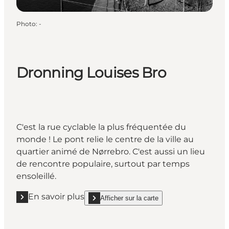
Photo
:
-
Dronning Louises Bro
C'est la rue cyclable la plus fréquentée du
monde ! Le pont relie le centre de la ville au
quartier animé de Nørrebro. C'est aussi un lieu
de rencontre populaire, surtout par temps
ensoleillé.
En savoir plus
Afficher sur la carte
En savoir plus "Dronning Louises Bro"
show Dronning Louises Bro on_map