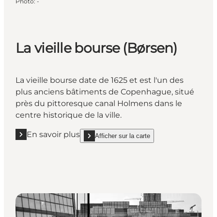
Photo
:
-
La vieille bourse (Børsen)
La vieille bourse date de 1625 et est l'un des
plus anciens bâtiments de Copenhague, situé
près du pittoresque canal Holmens dans le
centre historique de la ville.
En savoir plus
Afficher sur la carte
En savoir plus "La vieille bourse (Børsen) "
show La vieille bourse (Børsen) on_map