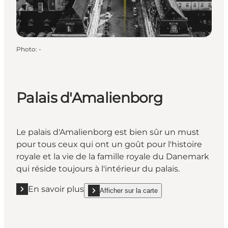
Photo
:
-
Palais d'Amalienborg
Le palais d'Amalienborg est bien sûr un must
pour tous ceux qui ont un goût pour l'histoire
royale et la vie de la famille royale du Danemark
qui réside toujours à l'intérieur du palais.
En savoir plus
Afficher sur la carte
En savoir plus "Palais d'Amalienborg "
show Palais d'Amalienborg on_map