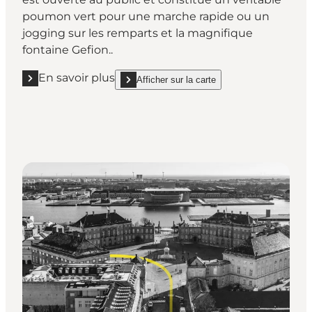
poumon vert pour une marche rapide ou un
jogging sur les remparts et la magnifique
fontaine Gefion..
En savoir plus
Afficher sur la carte
En savoir plus "La fontaine Gefion de la Citadelle "
show La fontaine Gefion de la Citadelle on_map