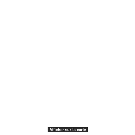
Cruise Denmark – Copenhagen and beyond
Travel Trade
Wonderful Copenhagen
Useful links
Web Accessibility
Editorial policy
VisitDenmark ©
2026
Data Protection Notice
Afficher sur la carte