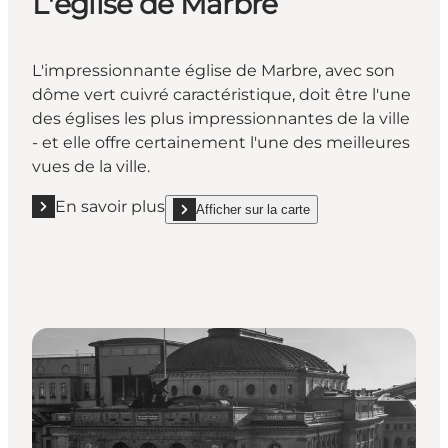
L'église de Marbre
L'impressionnante église de Marbre, avec son
dôme vert cuivré caractéristique, doit être l'une
des églises les plus impressionnantes de la ville
- et elle offre certainement l'une des meilleures
vues de la ville.
En savoir plus
Afficher sur la carte
En savoir plus "L'église de Marbre "
show L'église de Marbre on_map