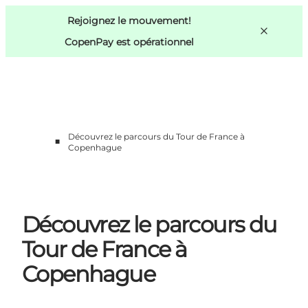
Swedish
Pass
Danish
Copenhague
Rejoignez le mouvement!
Copenhague
German
CopenPay est opérationnel
Découvrez le parcours du Tour de France à
■
Activités
Copenhague
Mangez et buvez
Planifiez
Découvrez le parcours du
Tour de France à
Copenhague