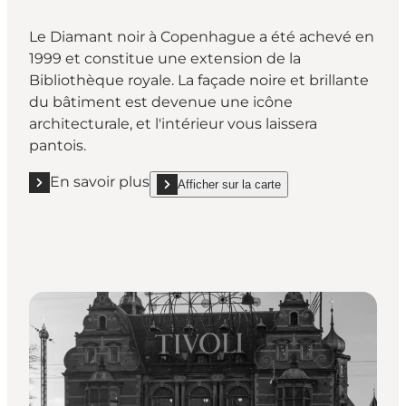
Le Diamant noir à Copenhague a été achevé en
1999 et constitue une extension de la
Bibliothèque royale. La façade noire et brillante
du bâtiment est devenue une icône
architecturale, et l'intérieur vous laissera
pantois.
En savoir plus
Afficher sur la carte
En savoir plus "La Bibliothèque royale du Danemark 