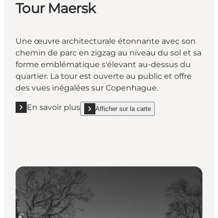
Tour Maersk
Une œuvre architecturale étonnante avec son
chemin de parc en zigzag au niveau du sol et sa
forme emblématique s'élevant au-dessus du
quartier. La tour est ouverte au public et offre
des vues inégalées sur Copenhague.
En savoir plus
Afficher sur la carte
En savoir plus "Tour Maersk"
show Tour Maersk on_map