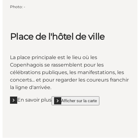
Photo
:
-
Place de l'hôtel de ville
La place principale est le lieu où les
Copenhagois se rassemblent pour les
célébrations publiques, les manifestations, les
concerts... et pour regarder les coureurs franchir
la ligne d'arrivée.
En savoir plus
Afficher sur la carte
En savoir plus "Place de l'hôtel de ville "
show Place de l'hôtel de ville on_map