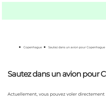
Swedish
Pass
Danish
Copenhague
Copenhague
German
■
■
Copenhague
Sautez dans un avion pour Copenhague
Activités
Mangez et buvez
Planifiez
Sautez dans un avion pour
Actuellement, vous pouvez voler directement 