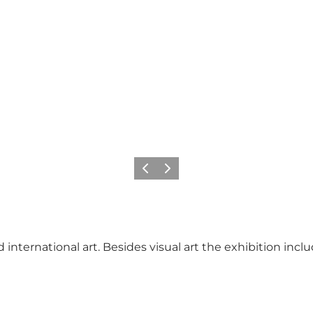
Précédent
Suivant
nternational art. Besides visual art the exhibition includ