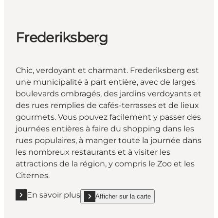
Frederiksberg
Chic, verdoyant et charmant. Frederiksberg est
une municipalité à part entière, avec de larges
boulevards ombragés, des jardins verdoyants et
des rues remplies de cafés-terrasses et de lieux
gourmets. Vous pouvez facilement y passer des
journées entières à faire du shopping dans les
rues populaires, à manger toute la journée dans
les nombreux restaurants et à visiter les
attractions de la région, y compris le Zoo et les
Citernes.
En savoir plus
Afficher sur la carte
En savoir plus "Frederiksberg"
show Frederiksberg on_map