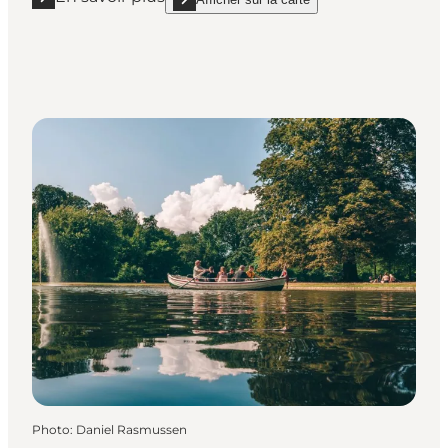
En savoir plus "Amager"
show Amager on_map
Photo
:
Daniel Rasmussen