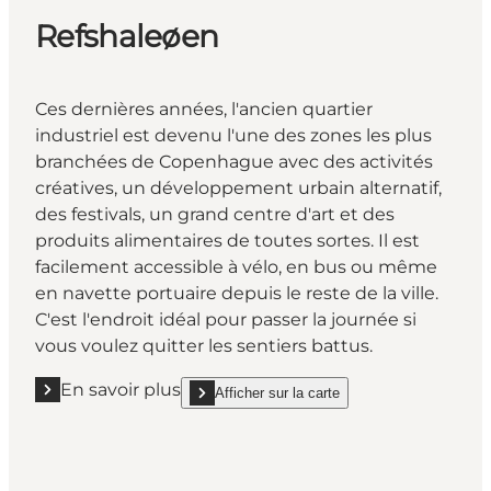
Refshaleøen
Ces dernières années, l'ancien quartier
industriel est devenu l'une des zones les plus
branchées de Copenhague avec des activités
créatives, un développement urbain alternatif,
des festivals, un grand centre d'art et des
produits alimentaires de toutes sortes. Il est
facilement accessible à vélo, en bus ou même
en navette portuaire depuis le reste de la ville.
C'est l'endroit idéal pour passer la journée si
vous voulez quitter les sentiers battus.
En savoir plus
Afficher sur la carte
En savoir plus "Refshaleøen"
show Refshaleøen on_map