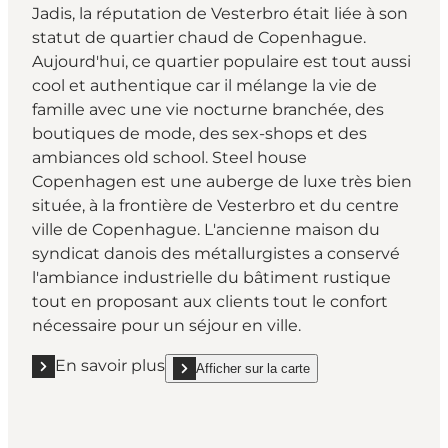
Jadis, la réputation de Vesterbro était liée à son
statut de quartier chaud de Copenhague.
Aujourd'hui, ce quartier populaire est tout aussi
cool et authentique car il mélange la vie de
famille avec une vie nocturne branchée, des
boutiques de mode, des sex-shops et des
ambiances old school. Steel house
Copenhagen est une auberge de luxe très bien
située, à la frontière de Vesterbro et du centre
ville de Copenhague. L'ancienne maison du
syndicat danois des métallurgistes a conservé
l'ambiance industrielle du bâtiment rustique
tout en proposant aux clients tout le confort
nécessaire pour un séjour en ville.
En savoir plus
Afficher sur la carte
En savoir plus "Vesterbro"
show Vesterbro on_map