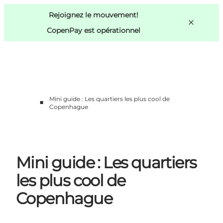
Swedish
Pass
Danish
Copenhague
Rejoignez le mouvement!
Copenhague
German
CopenPay est opérationnel
Mini guide : Les quartiers les plus cool de
■
Activités
Copenhague
Mangez et buvez
Planifiez
Mini guide : Les quartiers
les plus cool de
Copenhague