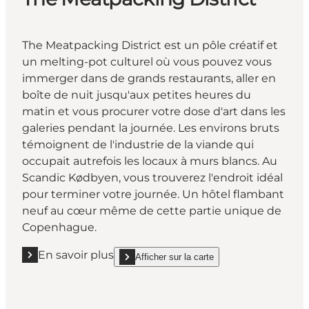
The Meatpacking District est un pôle créatif et
un melting-pot culturel où vous pouvez vous
immerger dans de grands restaurants, aller en
boîte de nuit jusqu'aux petites heures du
matin et vous procurer votre dose d'art dans les
galeries pendant la journée. Les environs bruts
témoignent de l'industrie de la viande qui
occupait autrefois les locaux à murs blancs. Au
Scandic Kødbyen, vous trouverez l'endroit idéal
pour terminer votre journée. Un hôtel flambant
neuf au cœur même de cette partie unique de
Copenhague.
En savoir plus
Afficher sur la carte
En savoir plus "The Meatpacking District "
show The Meatpacking District on_map