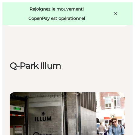
Swedish
Pass
Danish
Copenhague
Rejoignez le mouvement!
Copenhague
German
CopenPay est opérationnel
Q-Park Illum
Activités
Mangez et buvez
Planifiez
Parking / Parking garage