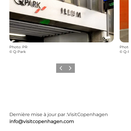
Photo
:
PR
Photo
©
Q-Park
©
Q-P
Précédent
Suivant
Dernière mise à jour par :
VisitCopenhagen
info@visitcopenhagen.com