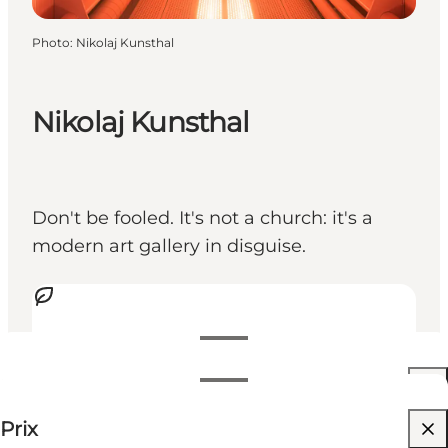
Photo
:
Nikolaj Kunsthal
Nikolaj Kunsthal
Don't be fooled. It's not a church: it's a
modern art gallery in disguise.
Voir les horaires d’ouverture
Horaires d’ouverture
110 DKK
Prix
Visiter le site web
Filtrer par mois