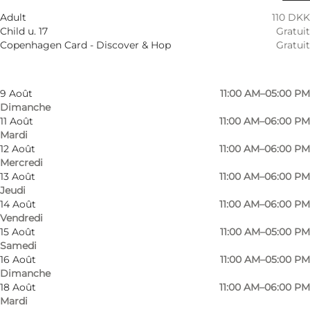
6 Août
11:00 AM–06:00 PM
Adult
110 DKK
Jeudi
Child u. 17
Gratuit
7 Août
11:00 AM–06:00 PM
Copenhagen Card - Discover & Hop
Gratuit
Vendredi
8 Août
11:00 AM–05:00 PM
Samedi
9 Août
11:00 AM–05:00 PM
Dimanche
11 Août
11:00 AM–06:00 PM
Mardi
12 Août
11:00 AM–06:00 PM
Mercredi
13 Août
11:00 AM–06:00 PM
Jeudi
14 Août
11:00 AM–06:00 PM
Vendredi
15 Août
11:00 AM–05:00 PM
Samedi
16 Août
11:00 AM–05:00 PM
Dimanche
Photo
:
Nikolaj Kunsthal
Photo
18 Août
11:00 AM–06:00 PM
Mardi