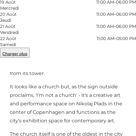
19 Août
11:00 AM–06:00 PM
Précédent
Suivant
Mercredi
20 Août
11:00 AM–06:00 PM
Jeudi
21 Août
11:00 AM–06:00 PM
Vendredi
22 Août
11:00 AM–05:00 PM
Nikolaj Kunsthal is a unique modern art gallery
Samedi
inside the former church St Nikolaj Church. It is
Charger plus
known for its exhibitions of international
contemporary art and the exceptional view
from its tower.
It looks like a church but, as the sign outside
proclaims, 'I'm not a church' - it's a creative art
and performance space on Nikolaj Plads in the
center of Copenhagen and functions as the
city's exhibition space for contemporary art.
The church itself is one of the oldest in the city