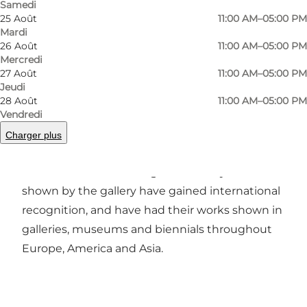
Précédent
Suivant
Samedi
25 Août
11:00 AM–05:00 PM
Mardi
26 Août
11:00 AM–05:00 PM
Mercredi
27 Août
11:00 AM–05:00 PM
The gallery works with a diverse group of artists
Jeudi
working in different media. Accordingly, the
28 Août
11:00 AM–05:00 PM
artists are defined as a group not as much by
Vendredi
shared aesthetic but more by a common wish
Charger plus
to express content, tell a story and set a mark in
an otherwise fluctuating world. Many artists
shown by the gallery have gained international
recognition, and have had their works shown in
galleries, museums and biennials throughout
Europe, America and Asia.