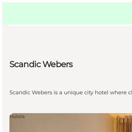
Swedish
Pass
Danish
Copenhague
Copenhague
German
Scandic Webers
Activités
Mangez et buvez
Planifiez
Scandic Webers is a unique city hotel where 
Hotels