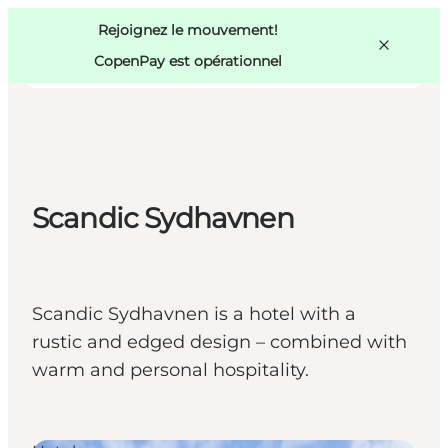
Swedish
Pass
Danish
Copenhague
Rejoignez le mouvement!
Copenhague
German
CopenPay est opérationnel
Scandic Sydhavnen
Activités
Mangez et buvez
Planifiez
Scandic Sydhavnen is a hotel with a
rustic and edged design – combined with
warm and personal hospitality.