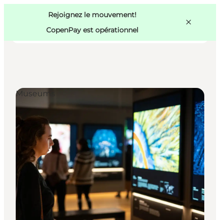
Swedish
Pass
Danish
Copenhague
Rejoignez le mouvement!
Copenhague
German
CopenPay est opérationnel
Museums
Activités
Mangez et buvez
Planifiez