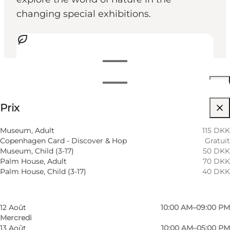
changing special exhibitions.
Voir les horaires d’ouverture
Horaires d’ouverture
Voir les prix
⌘
Prix
Saint Hannes Cross
Filtrer par mois
8 Août
10:00 AM–05:00 PM
Visiter le site web
Museum, Adult
115 DKK
Samedi
Copenhagen Card - Discover & Hop
Gratuit
9 Août
10:00 AM–05:00 PM
Museum, Child (3-17)
50 DKK
Dimanche
Palm House, Adult
70 DKK
10 Août
10:00 AM–05:00 PM
Palm House, Child (3-17)
40 DKK
Lundi
11 Août
10:00 AM–05:00 PM
Mardi
12 Août
10:00 AM–09:00 PM
Mercredi
13 Août
10:00 AM–05:00 PM