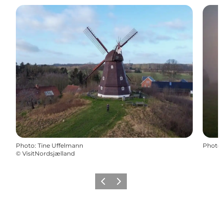
Photo
:
Tine Uffelmann
Photo
©
VisitNordsjælland
Précédent
Suivant