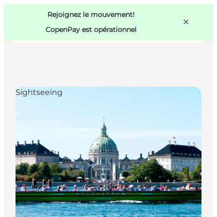
Swedish
Pass
Danish
Copenhague
Rejoignez le mouvement!
Copenhague
German
CopenPay est opérationnel
Sightseeing
Activités
Mangez et buvez
Planifiez