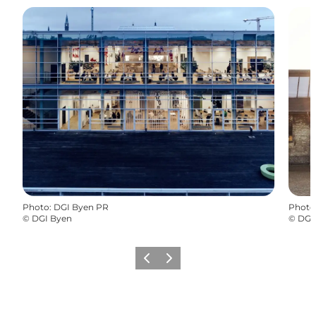
Photo
:
DGI Byen PR
Photo
©
DGI Byen
©
DGI
Précédent
Suivant