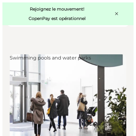
Swedish
Pass
Danish
Copenhague
Rejoignez le mouvement!
Copenhague
German
CopenPay est opérationnel
Swimming pools and water parks
Activités
Mangez et buvez
Planifiez