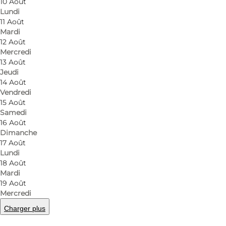
Its collections provide a picture of the town's hist
10 Août
Lundi
11 Août
The real gem of the museum is a 1:300 scale model of 
Mardi
12 Août
The oldest part of the museum was built by the Carmel
Mercredi
13 Août
The rest of the existing building complex was built i
Jeudi
14 Août
Helsingør's poorhouse.
Vendredi
15 Août
Samedi
The museum has a nice shop with oldfashioned toys,
16 Août
Dimanche
17 Août
Please note:
Lundi
18 Août
The admission ticket is valid for all Helsingør Munic
Mardi
19 Août
Mercredi
Charger plus