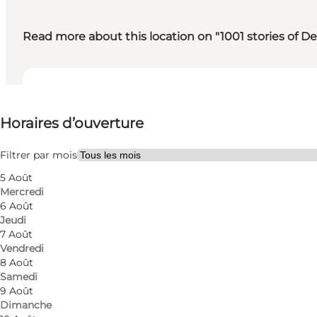
Read more about this location on "1001 stories of 
Voir les horaires d’ouverture
Horaires d’ouverture
Gratuit
Visiter le site web
Filtrer par mois
5 Août
Mercredi
6 Août
Jeudi
7 Août
Vendredi
8 Août
Samedi
Helsingør's local museum is housed in the former Ca
9 Août
Dimanche