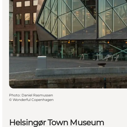
Photo
:
Daniel Rasmussen
©
Wonderful Copenhagen
Helsingør Town Museum